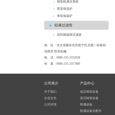
铸造机液压系统
双室保温炉
单室保温炉
铝液过滤管
高性能超级过滤器
地 址：河北省秦皇岛市抚宁区北规一街南创
业路东 联安机械
电 话：0086-335-3352828
传 真：0086-335-3317809
张广祥：0086-18603398001
公司简介
产品中心
关于我们
低压铸造设备
企业文化
差压铸造设备
公司环境
附属设备
附属设备及配件