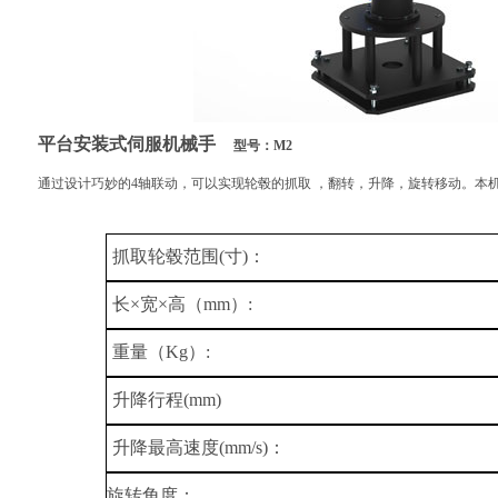
平台安装式伺服机械手
型号：M2
通过设计巧妙的4轴联动，可以实现轮毂的抓取 ，翻转，升降，旋转移动。本
抓取轮毂范围
(
寸
)
：
长×宽×高（
mm
）
:
重量（
Kg
）
:
升降行程
(mm)
升降最高速度
(mm/s)
：
旋转角度：