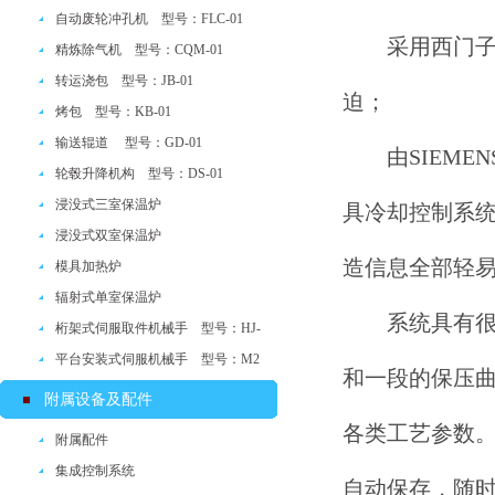
自动废轮冲孔机 型号：FLC-01
采用西门子核
精炼除气机 型号：CQM-01
转运浇包 型号：JB-01
迫；
烤包 型号：KB-01
输送辊道 型号：GD-01
由SIEMEN
轮毂升降机构 型号：DS-01
浸没式三室保温炉
具冷却控制系
浸没式双室保温炉
造信息全部轻
模具加热炉
辐射式单室保温炉
系统具有
桁架式伺服取件机械手 型号：HJ-
ASF
平台安装式伺服机械手 型号：M2
和一段的保压曲
附属设备及配件
各类工艺参数。
附属配件
集成控制系统
自动保存，随时