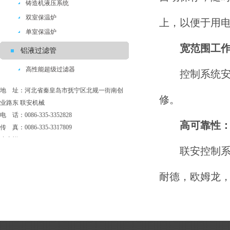
铸造机液压系统
双室保温炉
上，以便于用
单室保温炉
宽范围工
铝液过滤管
高性能超级过滤器
控制系统安
地 址：河北省秦皇岛市抚宁区北规一街南创
修。
业路东 联安机械
电 话：0086-335-3352828
高可靠性
传 真：0086-335-3317809
张广祥：0086-18603398001
联安控制系统
耐德，欧姆龙